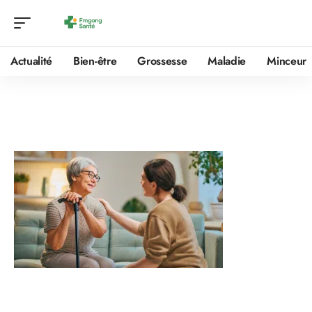
Actualité
Bien-être
Grossesse
Maladie
Minceur
Sitemap
Bienvenue
sur
Fmgong
Santé
, votre
source
incontournab
le de
conseils pour
un bien-être
intégral. Notre site coopératif, animé par des rédacteurs
spécialisés, couvre un large éventail de sujets liés à la santé,