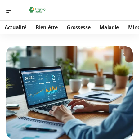
Actualité
Bien-être
Grossesse
Maladie
Min