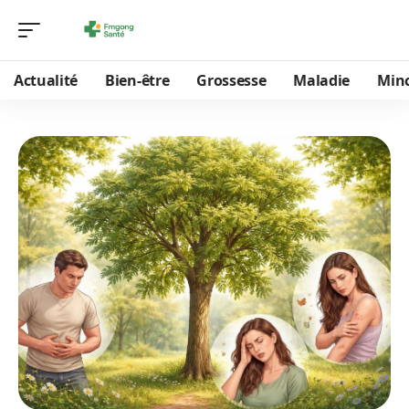
Actualité
Bien-être
Grossesse
Maladie
Min