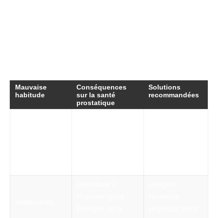
comme l’exercice régulier, une alimentation
équilibrée, ainsi que des dépistages réguliers, il
est possible de maintenir une prostate en
bonne santé et de favoriser un bien-être
général.
Mauvaise
Conséquences
Solutions
habitude
sur la santé
recommandées
prostatique
Augmente le
Écoutez les
risque d’infections
signaux du
Se retenir
et aggrave les
corps et faites
d’uriner
troubles
des pauses
prostatique
régulières
Contribue à
Intégrez
l’hypertrophie
l’exercice
Sédentarité
bénigne de la
physique dans