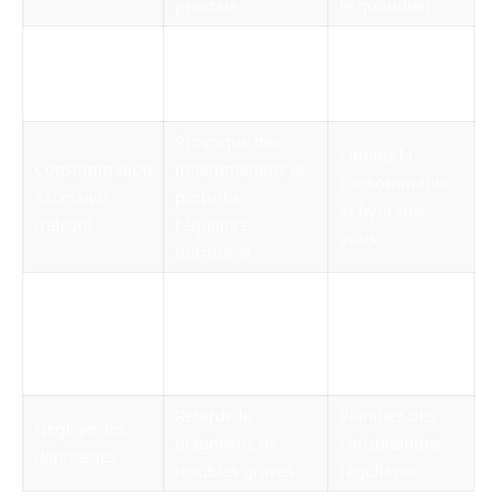
prostate
le quotidien
Augmente les
Arrêtez de
Tabagisme
risques de cancer
fumer avec des
prostatique
aides adaptées
Provoque des
Limitez la
Consommation
inflammations et
consommation
excessive
perturbe
et hydratez-
d’alcool
l’équilibre
vous
hormonal
Favorise
Adoptez une
Mauvaise
l’inflammation et
alimentation
alimentation
les troubles
équilibrée
prostatiques
Retarde le
Planifiez des
Négliger les
diagnostic de
consultations
dépistages
troubles graves
régulières