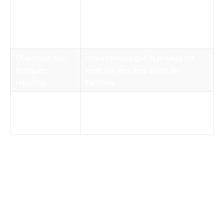
Avant de commencer tout
Consultez un
compléments, discutez de vos
professionnel
besoins avec un médecin ou un
nutritionniste.
Choisissez des
Assurez-vous que le produit est
marques
testé par des tiers avant de
réputées
l’acheter.
Ne dépassez pas les doses
Ajustez les doses
recommandées et surveillez la
réaction de votre corps.
FAQ sur le Morosil et le Chrome
Guarana
Qu’est-ce que le Morosil ?
Le Morosil est un extrait dérivé de l’orange