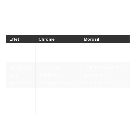
association pourrait potentiellement offrir un
soutien supplémentaire dans les efforts de
perte de poids.
Effet
Chrome
Morosil
Réduction
Oui, potentiel
Possible, en tant
de l’appétit
d’amélioration
que coupe-faim
Régulation
Oui, aide à
Indirectement, en
de la
stabiliser les
soutenant le
glycémie
niveaux de sucre
métabolisme
Brûlage
En théorie,
Peu d’études
des
stimulation du
concluantes
graisses
métabolisme
Cette combinaison de Morosil et de chrome
pourrait fonctionner pour certains, mais il est