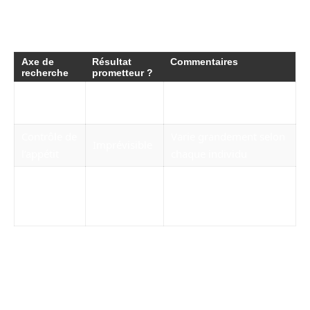
épidémiologiques contribuent à quantifier leur
efficacité.
Axe de
Résultat
Commentaires
recherche
prometteur ?
Perte de
À considérer avec un
Partiellement
poids
régime
Contrôle de
Varie grandement selon
Imprévisible
l’appétit
chaque individu
Surveillance nécessaire
Effets
Possibles
pour éviter les
secondaires
complications
Les risques potentiels associés aux
compléments alimentaires
Tout complément alimentaire, y compris le