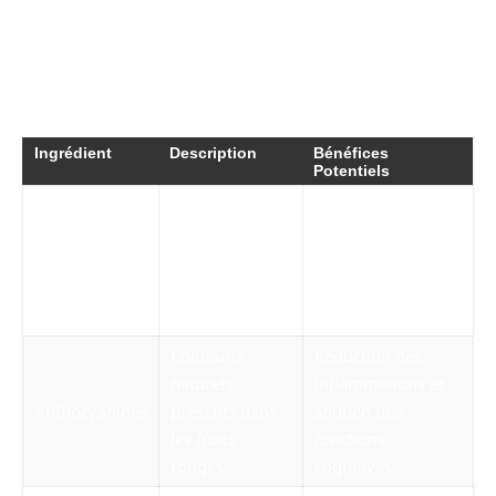
Pour mieux comprendre le mécanisme d’action
du Morosil, examinons ses principaux
ingrédients :
Ingrédient
Description
Bénéfices
Potentiels
Protection contre
Composés
les radicaux libres,
végétaux avec
Flavonoïdes
amélioration de la
des propriétés
circulation
antioxydantes.
sanguine.
Colorants
Réduction des
naturels
inflammations et
Anthocyanines
présents dans
soutien des
les fruits
fonctions
rouges.
cognitives.