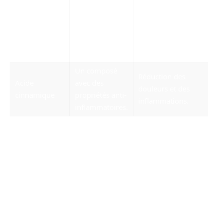
Renforcement du
Vitamine C,
système
Acide
essentiel pour
immunitaire,
ascorbique
le système
amélioration de
immunitaire.
l’absorption du fer.
Un composé
Réduction des
Acide
avec des
douleurs et des
cinnamique
propriétés anti-
inflammations.
inflammatoires.
Ces composants, bien que prometteurs,
nécessitent des études supplémentaires pour
confirmer leur efficacité dans le cadre de la
perte de poids et de la santé globale.
L’impact des études scientifiques sur
le Morosil