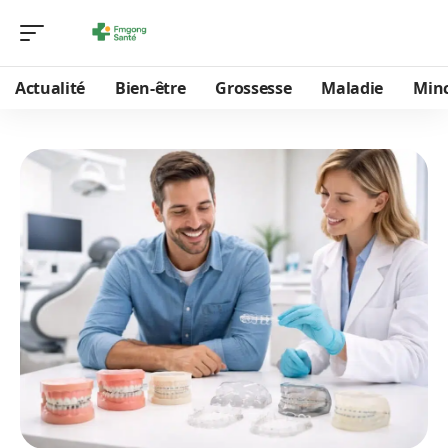
Actualité
Bien-être
Grossesse
Maladie
Min