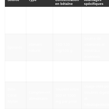
en bétaïne
spécifiques
Riche en
Betterave
Aliment
250-300
antioxydants,
rouge
naturel
mg/100 g
favorise la
détoxification
Source de
Aliment
100-120
vitamines et
Épinards
naturel
mg/100 g
minéraux
essentiels
Citrate de
Dose variable
Formulation
Complément
Béthaine
selon le
standardisée,
alimentaire
Biogaran
produit
dosage fiable
Usage ciblé po
Béta-
Souvent entre
Complément
troubles digest
Citrat
500 et 1000
alimentaire
et
Mylan
mg par prise
hépatoprotect