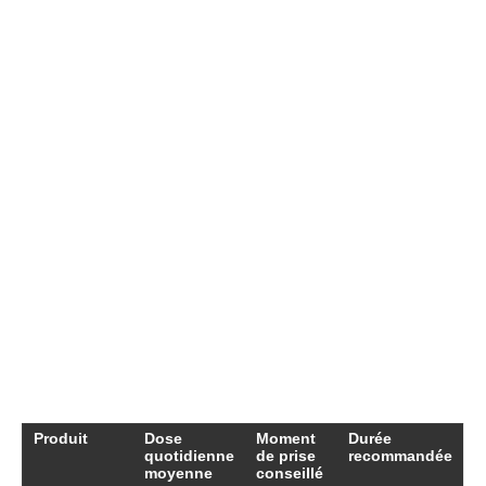
Béta-Citrat Mylan offrent différentes
concentrations de citrate de bétaïne. Par
exemple, il est d’usage de prendre ces
compléments avant un repas pour maximiser
l’effet anti-acide. Dans certains cas, une cure de
plusieurs semaines est recommandée pour
soutenir des fonctions digestives affaiblies.
D’autres personnes peuvent avoir recours à des
prises ponctuelles, simplement pour des repas
plus copieux.
Tableau des recommandations générales de
prise
Produit
Dose
Moment
Durée
quotidienne
de prise
recommandée
moyenne
conseillé