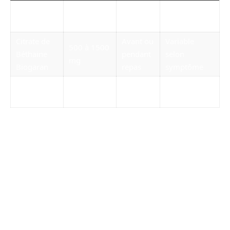
500 à 1000
Avant
2 à 4
Betasédrine
mg
repas
semaines
Citrate de
Avant ou
Variable
500 à 1500
Béthaine
pendant
selon
mg
Biogaran
repas
symptôme
Béta-Citrat
600 à 1200
Avant
Jusqu’à
Mylan
mg
repas
stabilisation
Précautions d’emploi et risques
associés au citrate de bétaïne
Bien que le citrate de bétaïne présente de
multiples avantages, il est essentiel d’aborder
les risques qui l’accompagnent. Certaines
catégories de personnes, notamment celles
ayant des antécédents de maladies rénales,