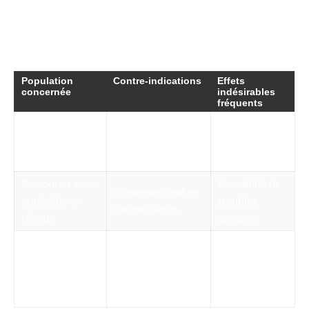
Tableau des contre-indications et effets
indésirables possibles
Population
Contre-indications
Effets
concernée
indésirables
fréquents
Femmes
Usage cautionné,
Risque
enceintes et
avis médical
potentiel
allaitantes
nécessaire
inconnu
Personnes avec
Possibilité de
Contre-indiqué en
antécédents
troubles
cas de calculs
rénaux
urinaires
Maladies
Éviter sans
Douleurs
gastro-
supervision
abdominales,
intestinales
médicale
diarrhée
sévères