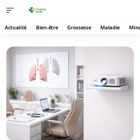
Actualité
Bien-être
Grossesse
Maladie
Min